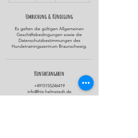
e
e
n
Umbuchung & Kündigung
d
e
Es gelten die gültigen Allgemeinen
t
Geschäftsbedingungen sowie die
Datenschutzbestimmungen des
Hundetrainingszentrum Braunschweig.
Kontaktangaben
+4915155246419
info@htz-helmstedt.de
Gewerbegebiet Neue Breite, 38350
Helmstedt, Germany