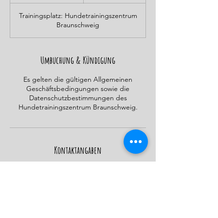
e
e
Trainingsplatz: Hundetrainingszentrum
n
Braunschweig
d
e
t
Umbuchung & Kündigung
Es gelten die gültigen Allgemeinen
Geschäftsbedingungen sowie die
Datenschutzbestimmungen des
Hundetrainingszentrum Braunschweig.
Kontaktangaben
Schmalbachstraße 23, 38112 Braunschweig,
Deutschland