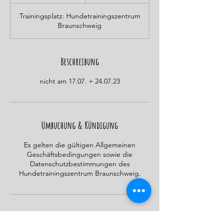
e
e
Trainingsplatz: Hundetrainingszentrum
n
Braunschweig
d
e
t
Beschreibung
nicht am 17.07. + 24.07.23
Umbuchung & Kündigung
Es gelten die gültigen Allgemeinen
Geschäftsbedingungen sowie die
Datenschutzbestimmungen des
Hundetrainingszentrum Braunschweig.
Kontaktangaben