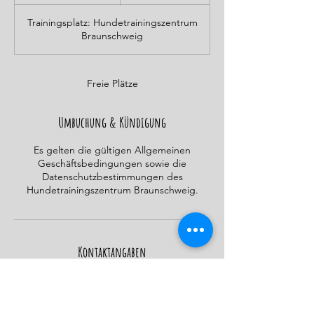
e
e
Trainingsplatz: Hundetrainingszentrum
n
Braunschweig
d
e
t
Freie Plätze
Umbuchung & Kündigung
Es gelten die gültigen Allgemeinen
Geschäftsbedingungen sowie die
Datenschutzbestimmungen des
Hundetrainingszentrum Braunschweig.
Kontaktangaben
Schmalbachstraße 23, 38112 Braunschweig,
Deutschland