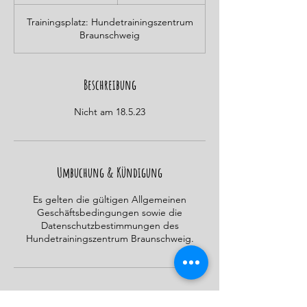
e
e
Trainingsplatz: Hundetrainingszentrum
n
Braunschweig
d
e
t
Beschreibung
Nicht am 18.5.23
Umbuchung & Kündigung
Es gelten die gültigen Allgemeinen
Geschäftsbedingungen sowie die
Datenschutzbestimmungen des
Hundetrainingszentrum Braunschweig.
Kontaktangaben