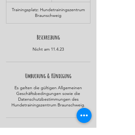
e
e
Trainingsplatz: Hundetrainingszentrum
n
Braunschweig
d
e
t
Beschreibung
Nicht am 11.4.23
Umbuchung & Kündigung
Es gelten die gültigen Allgemeinen
Geschäftsbedingungen sowie die
Datenschutzbestimmungen des
Hundetrainingszentrum Braunschweig.
Kontaktangaben