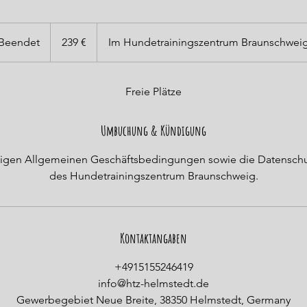
239
Euro
Beendet
B
239 €
Im Hundetrainingszentrum Braunschwei
e
e
n
Freie Plätze
d
e
Umbuchung & Kündigung
t
ültigen Allgemeinen Geschäftsbedingungen sowie die Datensc
des Hundetrainingszentrum Braunschweig.
Kontaktangaben
+4915155246419
info@htz-helmstedt.de
Gewerbegebiet Neue Breite, 38350 Helmstedt, Germany