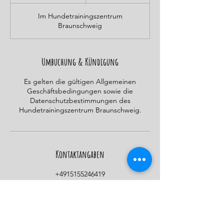
e
e
Im Hundetrainingszentrum
n
Braunschweig
d
e
t
Umbuchung & Kündigung
Es gelten die gültigen Allgemeinen
Geschäftsbedingungen sowie die
Datenschutzbestimmungen des
Hundetrainingszentrum Braunschweig.
Kontaktangaben
+4915155246419
info@htz-helmstedt.de
Gewerbegebiet Neue Breite, 38350
Helmstedt, Germany