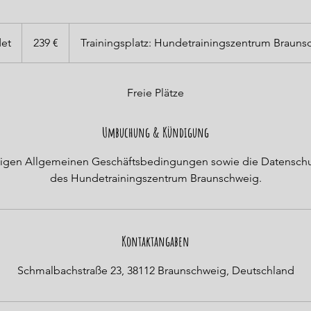
239
Euro
et
B
239 €
Trainingsplatz: Hundetrainingszentrum Brauns
e
e
n
Freie Plätze
d
e
Umbuchung & Kündigung
t
ültigen Allgemeinen Geschäftsbedingungen sowie die Datensc
des Hundetrainingszentrum Braunschweig.
Kontaktangaben
Schmalbachstraße 23, 38112 Braunschweig, Deutschland