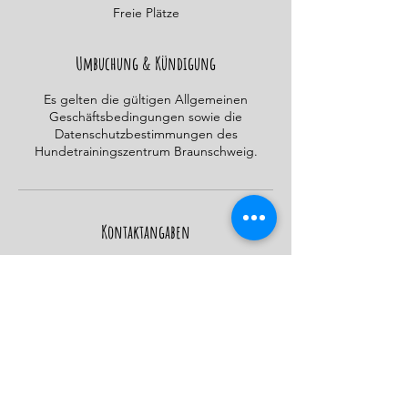
n
Freie Plätze
d
e
t
Umbuchung & Kündigung
Es gelten die gültigen Allgemeinen
Geschäftsbedingungen sowie die
Datenschutzbestimmungen des
Hundetrainingszentrum Braunschweig.
Kontaktangaben
Ohestraße 21, Vechelde, Deutschland
AGBs
Datenschutz
© 2023 by Hundetrainingszentrum Helmstedt (Mandy Kühn)