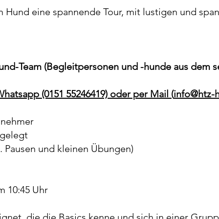
en Hund eine spannende Tour, mit lustigen und sp
Hund-Team
(Begleitpersonen und -hunde aus dem se
hatsapp (0151 55246419) oder per Mail (
info@htz-
ilnehmer
tgelegt
kl. Pausen und kleinen Übungen)
um 10:45 Uhr
ignet, die die Basics kenne und sich in einer Grup