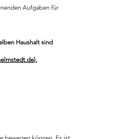
annenden Aufgaben für
lben Haushalt sind
helmstedt.de
).
pe bewegen können. Es ist